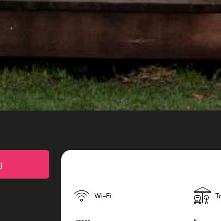
j
Na wyposażeniu znajdziesz
Wi-Fi
T