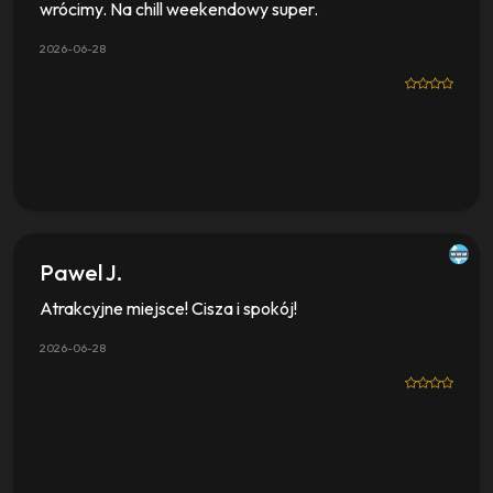
wrócimy. Na chill weekendowy super.
2026-06-28
Pawel J.
Atrakcyjne miejsce! Cisza i spokój!
2026-06-28