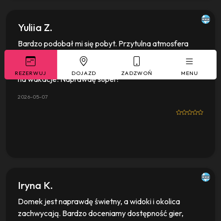
Yuliia Z.
Bardzo podobał mi się pobyt. Przytulna atmosfera
domu, świetna lokalizacja dla tych, którzy chcą
odpocząć poza miastem. Gorąco polecam to miejsce
REZERWUJ
DOJAZD
ZADZWOŃ
MENU
na wakacje. Naprawdę super!
2026-05-07
Iryna K.
Domek jest naprawdę świetny, a widoki i okolica
zachwycają. Bardzo doceniamy dostępność gier,